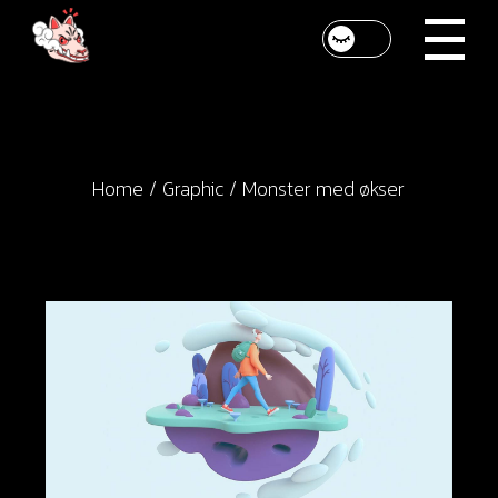
Skip
to
the
content
Home
Graphic
Monster med økser