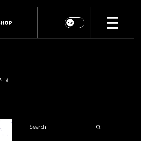
SHOP
p List
ingle
king
youts
Pages