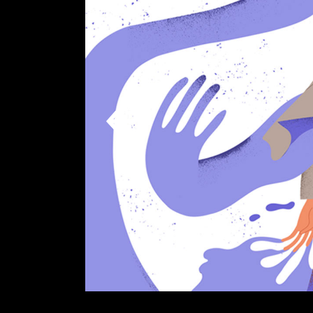
Verti
Horiz
Land