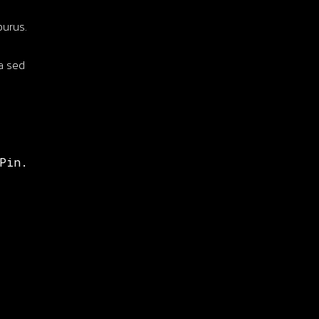
purus.
la sed
Pin.