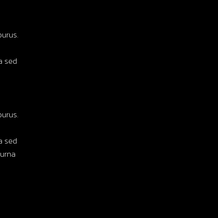
purus.
la sed
purus.
la sed
 urna