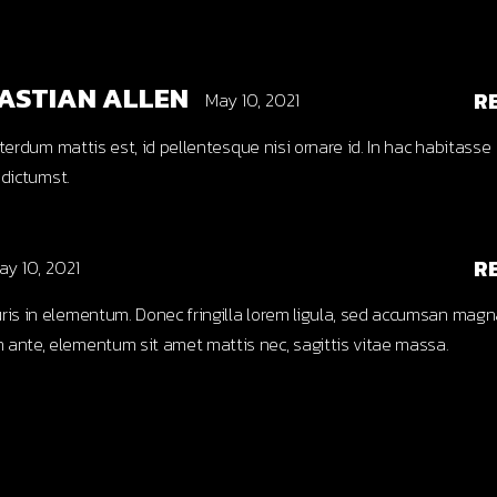
ASTIAN ALLEN
R
May 10, 2021
terdum mattis est, id pellentesque nisi ornare id. In hac habitasse
 dictumst.
R
ay 10, 2021
uris in elementum. Donec fringilla lorem ligula, sed accumsan mag
 ante, elementum sit amet mattis nec, sagittis vitae massa.