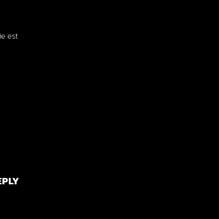
ie est
EPLY