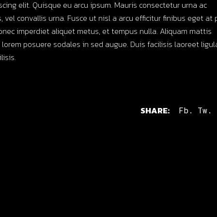
scing elit. Quisque eu arcu ipsum. Mauris consectetur urna ac
 vel convallis urna. Fusce ut nisl a arcu efficitur finibus eget at 
onec imperdiet aliquet metus, et tempus nulla. Aliquam mattis
d lorem posuere sodales in sed augue. Duis facilisis laoreet ligu
isis.
SHARE:
Fb.
Tw.