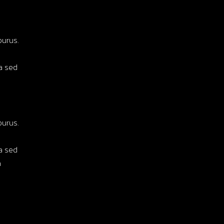
purus.
la sed
purus.
la sed
a