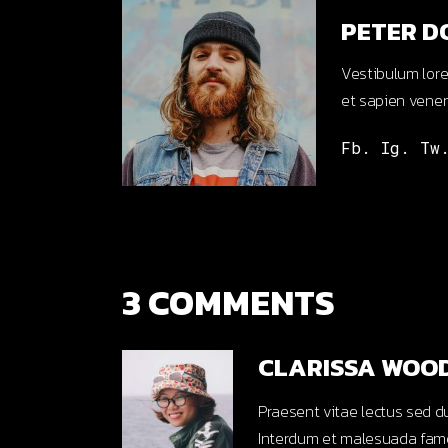
PETER D
Vestibulum lorem
et sapien venen
Fb.
Ig.
Tw
3 COMMENTS
CLARISSA WOO
Praesent vitae lectus sed du
Interdum et malesuada fames