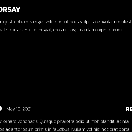
ORSAY
 justo, pharetra eget velit non, ultrices vulputate ligula. In molest
atis cursus. Etiam feugiat, eros ut sagittis ullamcorper dorum.
.
D
R
May 10, 2021
i ornare venenatis. Quisque pharetra odio ut nibh blandit lacinia.
 ac ante ipsum primis in faucibus. Nullam vel nisi nec erat porta