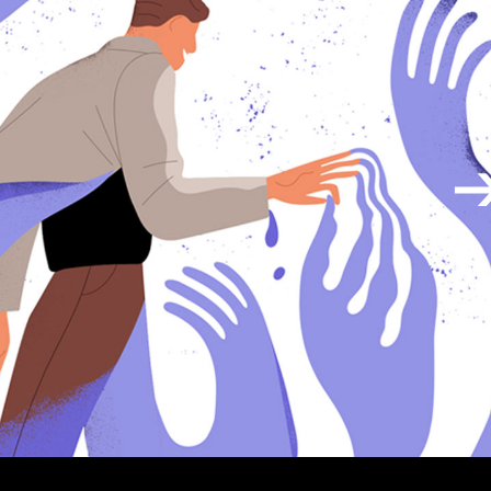
cal Projects
ontal Project Reels
ing