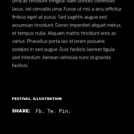
urna ac tincidunt fringilla. Nam ultrices commodo
lacus, vel convallis urna. Fusce ut nisl a arcu efficitur
finibus eget at purus. Sed sagittis augue sed
accumsan tincidunt. Donec imperdiet aliquet metus,
et tempus nulla. Aliquam mattis tincidunt eros ac
varius. Phasellus porta leo id lorem posuere
sodales in sed augue. Duis facilisis laoreet ligula
sed interdum. Aenean vehicula nunc id gravida
facilisis.
,
FESTIVAL
ILLUSTRATION
SHARE:
Fb.
Tw.
Pin.