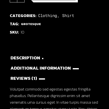
CATEGORIES:
Clothing
,
Shirt
TAG:
GROTESQUE
SKU:
10
DESCRIPTION
ADDITIONAL INFORMATION
REVIEWS (1)
Volutpat commodo sed egestas egestas fringilla
phasellus. Pellentesque dignissim enim sit amet
venenatis urna cursus eget. In vitae turpis massa sed
elementum tempus egestas viveru justo. Nec ultrices