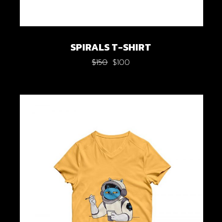
SPIRALS T-SHIRT
$
150
$
100
Original
Current
price
price
was:
is:
$150.
$100.