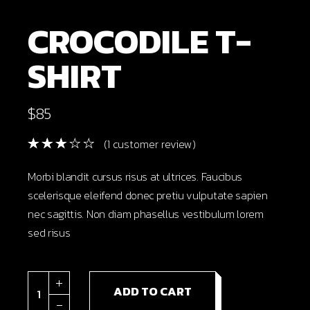
CROCODILE T-
SHIRT
$
85
(
1
customer review)
Morbi blandit cursus risus at ultrices. Faucibus
scelerisque eleifend donec pretiu vulputate sapien
nec sagittis. Non diam phasellus vestibulum lorem
sed risus
Crocodile t-shirt quantity
ADD TO CART