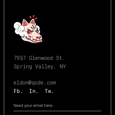
7957 Glenwood St.
Spring Valley, NY
eldon@qode.com
Fb.
In.
Tw.