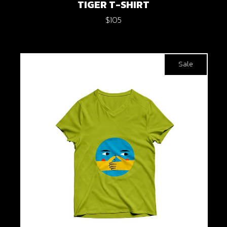
TIGER T-SHIRT
$
105
Sale