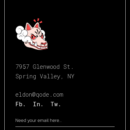
7957 Glenwood St.
Spring Valley, NY
eldon@qode.com
Fb.
In.
Tw.