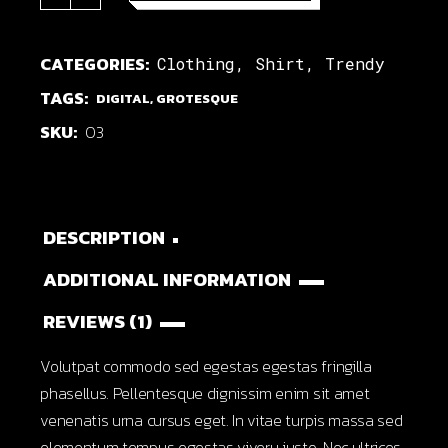
CATEGORIES:
Clothing
,
Shirt
,
Trendy
TAGS:
DIGITAL
,
GROTESQUE
SKU:
03
DESCRIPTION
ADDITIONAL INFORMATION
REVIEWS (1)
Volutpat commodo sed egestas egestas fringilla
phasellus. Pellentesque dignissim enim sit amet
venenatis urna cursus eget. In vitae turpis massa sed
elementum tempus egestas viveru justo. Nec ultrices