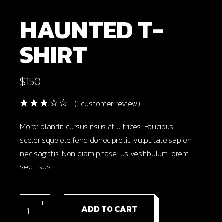
HAUNTED T-
SHIRT
$
150
(
1
customer review)
Morbi blandit cursus risus at ultrices. Faucibus
scelerisque eleifend donec pretiu vulputate sapien
nec sagittis. Non diam phasellus vestibulum lorem
sed risus
Haunted t-shirt quantity
ADD TO CART