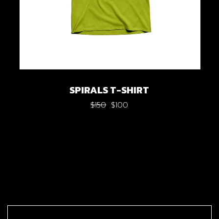
SPIRALS T-SHIRT
$
150
$
100
Original
Current
price
price
was:
is:
$150.
$100.